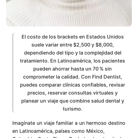
AU
DE
Gr
It
Austria
Germany
Greece
I
Fr
Nl
Sw
Sl
France
Netherlands
Sweden
Es
Ru
Ua
El costo de los brackets en Estados Unidos
Spain
Russia
Ukraine
U
suele variar entre $2,500 y $8,000,
dependiendo del tipo y la complejidad del
Ch
In
Ma
J
tratamiento. En Latinoamérica, los pacientes
China
Indonesia
Malaysia
pueden ahorrar hasta un 70 % sin
comprometer la calidad. Con Find Dentist,
Qa
Ta
Qatar
Thailand
puedes comparar clínicas confiables, revisar
precios, reservar consultas virtuales y
planear un viaje que combine salud dental y
turismo.
Imagínate un viaje familiar a un hermoso destino
en Latinoamérica, países como México,