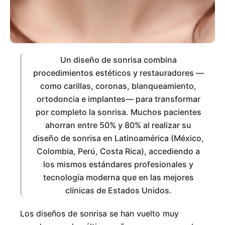
Fr
Nl
Sw
France
Netherlands
Sweden
Es
Ru
Ua
Spain
Russia
Ukraine
Un diseño de sonrisa combina
Ch
In
Ma
China
Indonesia
Malaysia
procedimientos estéticos y restauradores —
como carillas, coronas, blanqueamiento,
Qa
Ta
Qatar
Thailand
ortodoncia e implantes— para transformar
por completo la sonrisa. Muchos pacientes
ahorran entre 50% y 80% al realizar su
diseño de sonrisa en Latinoamérica (México,
Colombia, Perú, Costa Rica), accediendo a
los mismos estándares profesionales y
tecnología moderna que en las mejores
clínicas de Estados Unidos.
Los diseños de sonrisa se han vuelto muy