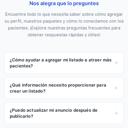
Nos alegra que lo preguntes
Encuentre todo lo que necesita saber sobre cómo agregar
su perfil, nuestros paquetes y cómo lo conectamos con los
pacientes. ¡Explore nuestras preguntas frecuentes para
obtener respuestas rápidas y útiles!
¿Cómo ayudar a agregar mi listado a atraer más
pacientes?
Al añadir tu perfil, los viajeros y turistas que
necesitan atención dental podrán encontrarte y
¿Qué información necesito proporcionar para
contactarte fácilmente. Nuestra plataforma te conecta
crear un listado?
con pacientes que buscan servicios dentales de
Deberá incluir el nombre de su clínica, su ubicación,
confianza mientras están fuera de casa.
sus datos de contacto, los servicios disponibles, el
¿Puedo actualizar mi anuncio después de
horario de atención y cualquier característica
publicarlo?
especial, como atención de urgencias o personal
¡Sí! Puedes actualizar tus datos en cualquier